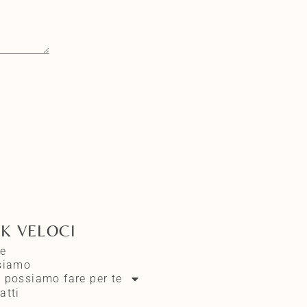
NK VELOCI
e
siamo
 possiamo fare per te
atti