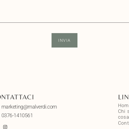
INVIA
NTATTACI
LI
Hom
marketing@malverdi.com
Chi 
0376-1410561
cosa
Cont