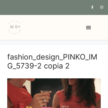
COSA POSSIAMO FARE PER TE
fashion_design_PINKO_IM
G_5739-2 copia 2