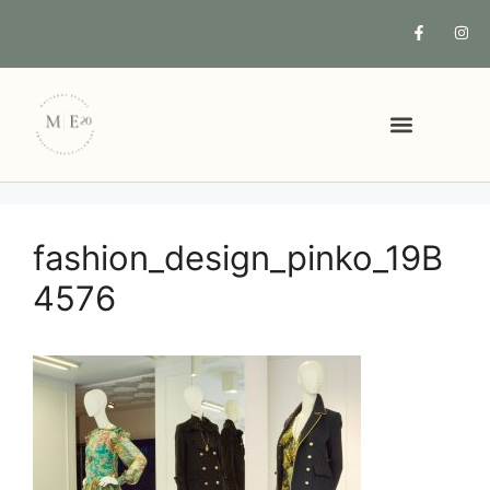
COSA POSSIAMO FARE PER TE
fashion_design_pinko_19B
4576