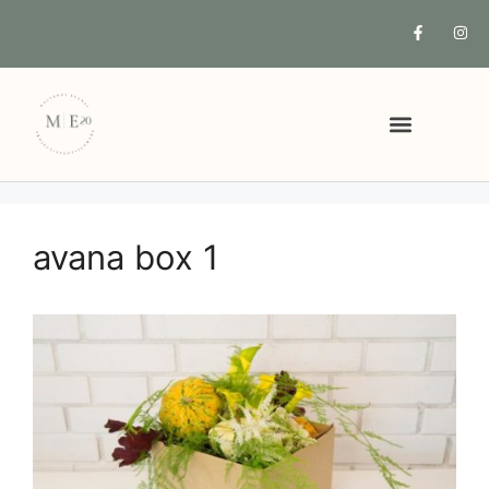
COSA POSSIAMO FARE PER TE
avana box 1